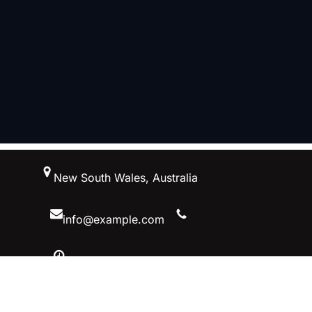
跳
New South Wales, Australia
至
内
容
info@example.com
10 AM – 5 PM, Australiaa
Facebook
Twitter
YouTube
Instagram