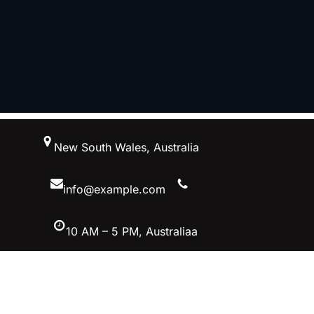
跳
New South Wales, Australia
至
内
容
info@example.com
10 AM – 5 PM, Australiaa
Facebook
Twitter
YouTube
Instagram
首页–雷竞技-雷竞技官网