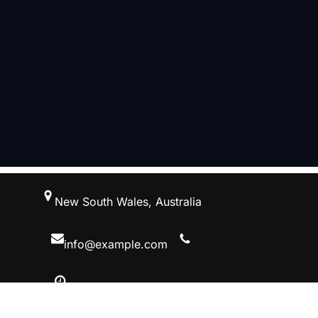
跳
New South Wales, Australia
至
内
容
info@example.com
10 AM – 5 PM, Australiaa
Facebook
Twitter
YouTube
Instagram