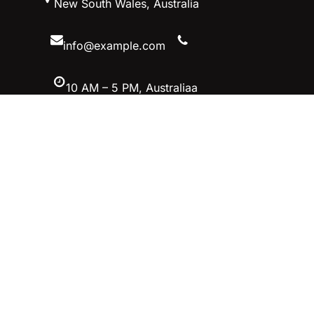
New South Wales, Australia
至
内
容
info@example.com
10 AM – 5 PM, Australiaa
Facebook
Twitter
YouTube
Instagram
首页–雷竞技-雷竞技官网
_DOTA2,LOL,CSGO电竞及体育赛事
竞猜
立即加入