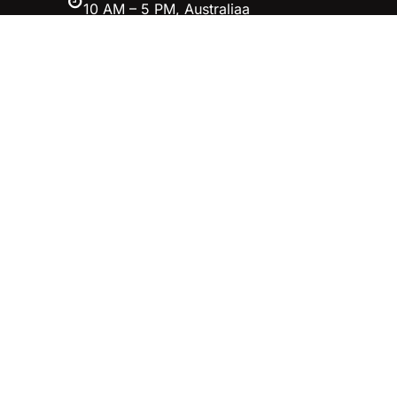
10 AM – 5 PM, Australiaa
Facebook
Twitter
YouTube
Instagram
首页–雷竞技-雷竞技官网
_DOTA2,LOL,CSGO电竞及体育赛事
竞猜
立即加入