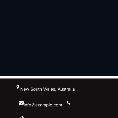
跳
New South Wales, Australia
至
内
容
info@example.com