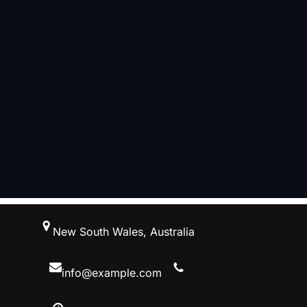
跳
New South Wales, Australia
至
内
容
info@example.com