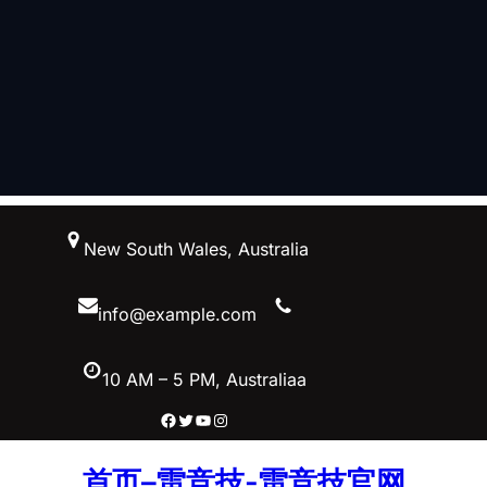
跳
New South Wales, Australia
至
内
容
info@example.com
10 AM – 5 PM, Australiaa
Facebook
Twitter
YouTube
Instagram
首页–雷竞技-雷竞技官网