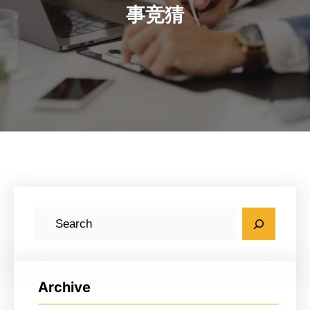
事竞猜
搜
索
Archive