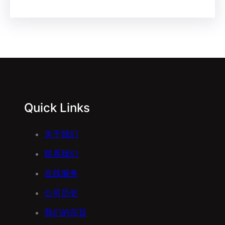
Quick Links
关于我们
联系我们
在线服务
公司历史
我们的宗旨