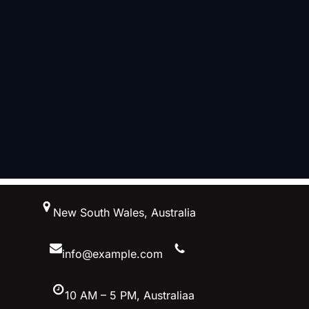
跳
New South Wales, Australia
至
内
容
info@example.com
10 AM – 5 PM, Australiaa