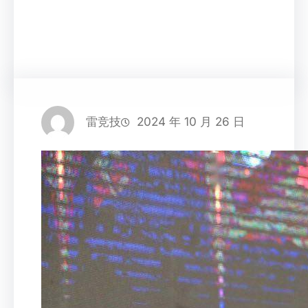
Facebook
Twitter
LinkedIn
Instagram
雷竞技
2024 年 10 月 26 日