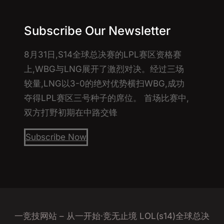
Subscribe Our Newsletter
8月31日,S14全球总决赛的LPL赛区资格赛
上,WBG与LNG展开了激烈对决。经过三场
较量,LNG以3-0的绝对优势横扫WBG,成功
夺得LPL赛区三号种子的席位。 首场比赛中,
双方打野初期在中路交锋
Subscribe Now
一竞技网站 – 从一开始·竞无止境 LOL(s14)全球总决